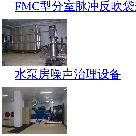
FMC型分室脉冲反吹
水泵房噪声治理设备